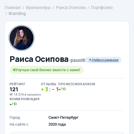
Главная
Фрилансеры
Раиса Осипова
Портфолио
Branding
Раиса Осипова
›
pauniti
Нейросаммари
Улучши свой бизнес вместе с нами!
РЕЙТИНГ
ОТЗЫВЫ
ПРОФЕССИОНАЛИЗМ
121
3
1
-
/10
/
№ 14 374 в каталоге
КОММУНИКАЦИЯ
-
/10
Город
Санкт-Петербург
На сайте с
2020 года