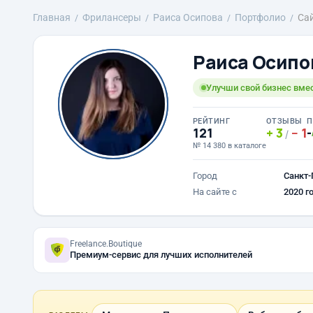
Главная
Фрилансеры
Раиса Осипова
Портфолио
Сай
Раиса Осипо
Улучши свой бизнес вмес
РЕЙТИНГ
ОТЗЫВЫ
П
121
3
1
-
/
№ 14 380 в каталоге
Город
Санкт-
На сайте с
2020 г
Freelance.Boutique
Премиум-сервис для лучших исполнителей