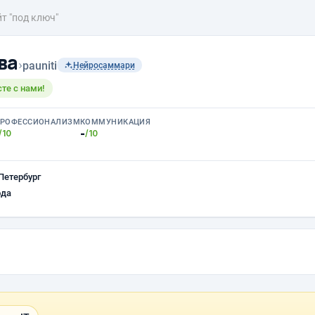
т "под ключ"
ва
›
pauniti
Нейросаммари
те с нами!
РОФЕССИОНАЛИЗМ
КОММУНИКАЦИЯ
-
/10
/10
Петербург
ода