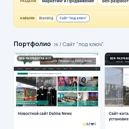
Маркетинг и Продвижение
Веб-разработк
РАЗДЕЛЫ
Branding
Сайт "под ключ"
НАВЫКИ
Портфолио
/ Сайт "под ключ"
· 16
ВЕБ-РАЗРАБОТКА И IT
ВЕБ-РАЗРАБО
Новостной сайт Dalma News
Сайт-ката
установке
62
0