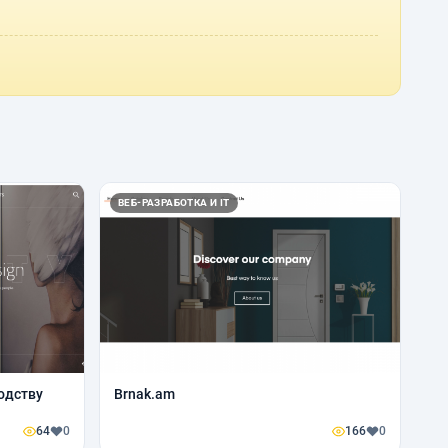
ВЕБ-РАЗРАБОТКА И IT
одству
Brnak.am
64
0
166
0