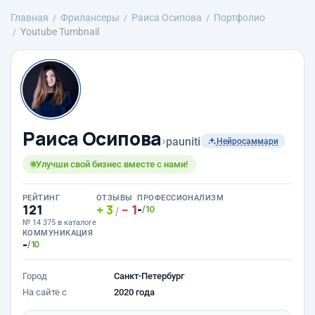
Главная
Фрилансеры
Раиса Осипова
Портфолио
Youtube Tumbnail
Раиса Осипова
›
pauniti
Нейросаммари
Улучши свой бизнес вместе с нами!
РЕЙТИНГ
ОТЗЫВЫ
ПРОФЕССИОНАЛИЗМ
121
3
1
-
/10
/
№ 14 375 в каталоге
КОММУНИКАЦИЯ
-
/10
Город
Санкт-Петербург
На сайте с
2020 года