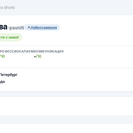
ia shoes
ва
›
pauniti
Нейросаммари
те с нами!
РОФЕССИОНАЛИЗМ
КОММУНИКАЦИЯ
-
/10
/10
Петербург
ода