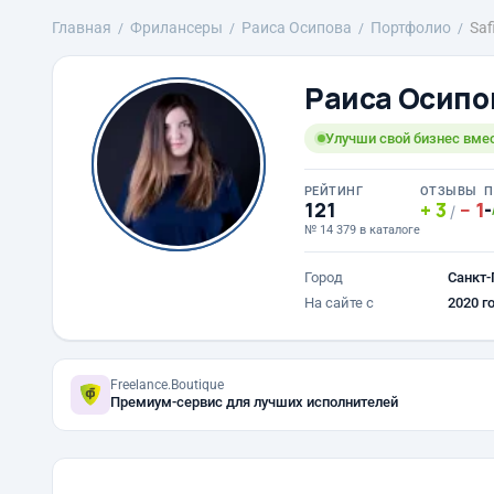
Главная
Фрилансеры
Раиса Осипова
Портфолио
Saf
Раиса Осипо
Улучши свой бизнес вмес
РЕЙТИНГ
ОТЗЫВЫ
П
121
3
1
-
/
№ 14 379 в каталоге
Город
Санкт-
На сайте с
2020 г
Freelance.Boutique
Премиум-сервис для лучших исполнителей