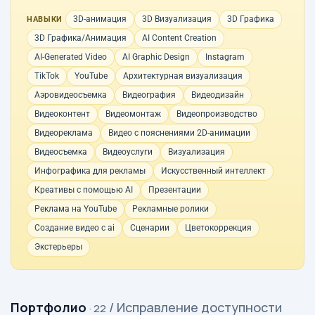
3D-анимация
3D Визуализация
3D Графика
НАВЫКИ
3D Графика/Анимация
AI Content Creation
AI-Generated Video
AI Graphic Design
Instagram
TikTok
YouTube
Архитектурная визуализация
Аэровидеосъемка
Видеография
Видеодизайн
Видеоконтент
Видеомонтаж
Видеопроизводство
Видеореклама
Видео с пояснениями 2D-анимации
Видеосъемка
Видеоуслуги
Визуализация
Инфографика для рекламы
Искусственный интеллект
Креативы с помощью AI
Презентации
Реклама на YouTube
Рекламные ролики
Создание видео с ai
Сценарии
Цветокоррекция
Экстерьеры
Портфолио
/ Исправление доступности
· 22