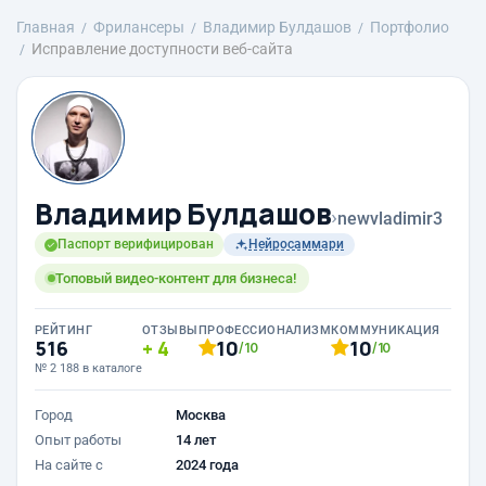
Главная
Фрилансеры
Владимир Булдашов
Портфолио
Исправление доступности веб-сайта
Владимир Булдашов
›
newvladimir3
Паспорт верифицирован
Нейросаммари
Топовый видео-контент для бизнеса!
РЕЙТИНГ
ОТЗЫВЫ
ПРОФЕССИОНАЛИЗМ
КОММУНИКАЦИЯ
516
4
10
10
/10
/10
№ 2 188 в каталоге
Город
Москва
Опыт работы
14 лет
На сайте с
2024 года