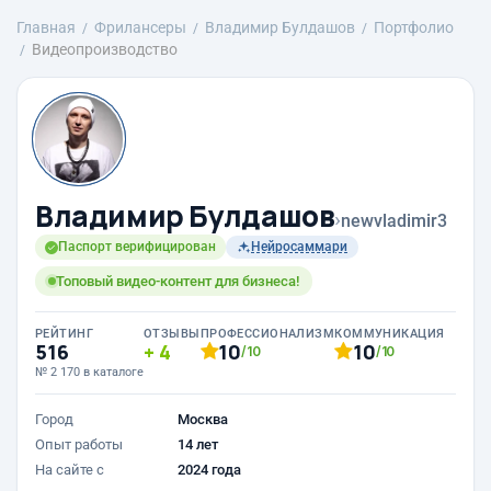
Главная
Фрилансеры
Владимир Булдашов
Портфолио
Видеопроизводство
Владимир Булдашов
›
newvladimir3
Паспорт верифицирован
Нейросаммари
Топовый видео-контент для бизнеса!
РЕЙТИНГ
ОТЗЫВЫ
ПРОФЕССИОНАЛИЗМ
КОММУНИКАЦИЯ
516
4
10
10
/10
/10
№ 2 170 в каталоге
Город
Москва
Опыт работы
14 лет
На сайте с
2024 года