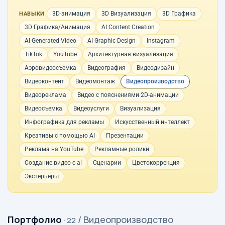
3D-анимация
3D Визуализация
3D Графика
НАВЫКИ
3D Графика/Анимация
AI Content Creation
AI-Generated Video
AI Graphic Design
Instagram
TikTok
YouTube
Архитектурная визуализация
Аэровидеосъемка
Видеография
Видеодизайн
Видеоконтент
Видеомонтаж
Видеопроизводство
Видеореклама
Видео с пояснениями 2D-анимации
Видеосъемка
Видеоуслуги
Визуализация
Инфографика для рекламы
Искусственный интеллект
Креативы с помощью AI
Презентации
Реклама на YouTube
Рекламные ролики
Создание видео с ai
Сценарии
Цветокоррекция
Экстерьеры
Портфолио
/ Видеопроизводство
· 22