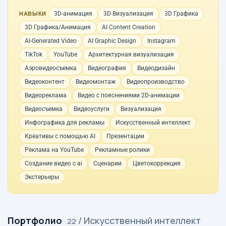
3D-анимация
3D Визуализация
3D Графика
НАВЫКИ
3D Графика/Анимация
AI Content Creation
AI-Generated Video
AI Graphic Design
Instagram
TikTok
YouTube
Архитектурная визуализация
Аэровидеосъемка
Видеография
Видеодизайн
Видеоконтент
Видеомонтаж
Видеопроизводство
Видеореклама
Видео с пояснениями 2D-анимации
Видеосъемка
Видеоуслуги
Визуализация
Инфографика для рекламы
Искусственный интеллект
Креативы с помощью AI
Презентации
Реклама на YouTube
Рекламные ролики
Создание видео с ai
Сценарии
Цветокоррекция
Экстерьеры
Портфолио
/ Искусственный интеллект
· 22