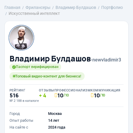
Главная
Фрилансеры
Владимир Булдашов
Портфолио
Искусственный интеллект
Владимир Булдашов
›
newvladimir3
Паспорт верифицирован
Топовый видео-контент для бизнеса!
РЕЙТИНГ
ОТЗЫВЫ
ПРОФЕССИОНАЛИЗМ
КОММУНИКАЦИЯ
516
4
10
10
/10
/10
№ 2 188 в каталоге
Город
Москва
Опыт работы
14 лет
На сайте с
2024 года