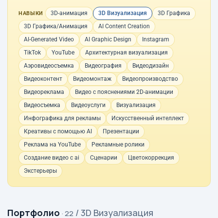
3D-анимация
3D Визуализация
3D Графика
НАВЫКИ
3D Графика/Анимация
AI Content Creation
AI-Generated Video
AI Graphic Design
Instagram
TikTok
YouTube
Архитектурная визуализация
Аэровидеосъемка
Видеография
Видеодизайн
Видеоконтент
Видеомонтаж
Видеопроизводство
Видеореклама
Видео с пояснениями 2D-анимации
Видеосъемка
Видеоуслуги
Визуализация
Инфографика для рекламы
Искусственный интеллект
Креативы с помощью AI
Презентации
Реклама на YouTube
Рекламные ролики
Создание видео с ai
Сценарии
Цветокоррекция
Экстерьеры
Портфолио
/ 3D Визуализация
· 22