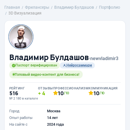
Главная
Фрилансеры
Владимир Булдашов
Портфолио
3D Визуализация
Владимир Булдашов
›
newvladimir3
Паспорт верифицирован
Нейросаммари
Топовый видео-контент для бизнеса!
РЕЙТИНГ
ОТЗЫВЫ
ПРОФЕССИОНАЛИЗМ
КОММУНИКАЦИЯ
516
4
10
10
/10
/10
№ 2 180 в каталоге
Город
Москва
Опыт работы
14 лет
На сайте с
2024 года