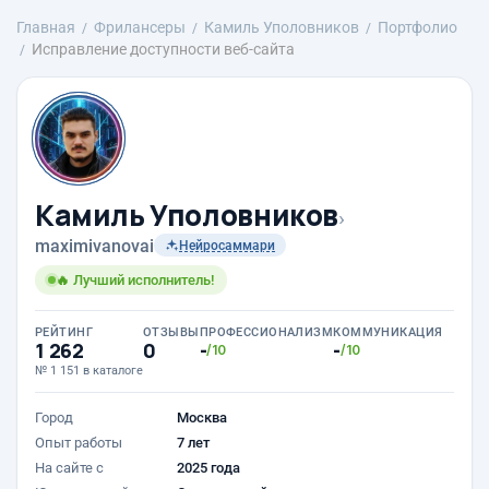
Главная
Фрилансеры
Камиль Уполовников
Портфолио
Исправление доступности веб-сайта
Камиль Уполовников
›
maximivanovai
Нейросаммари
🔥 Лучший исполнитель!
РЕЙТИНГ
ОТЗЫВЫ
ПРОФЕССИОНАЛИЗМ
КОММУНИКАЦИЯ
1 262
0
-
-
/10
/10
№ 1 151 в каталоге
Город
Москва
Опыт работы
7 лет
На сайте с
2025 года