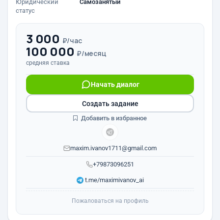
Юридический
Самозанятый
статус
3 000
₽/час
100 000
₽/месяц
средняя ставка
Начать диалог
Создать задание
Добавить в избранное
maxim.ivanov1711@gmail.com
+79873096251
t.me/maximivanov_ai
Пожаловаться на профиль