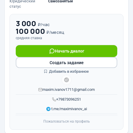
Юридический
Самозанятый
статус
3 000
₽/час
100 000
₽/месяц
средняя ставка
Начать диалог
Создать задание
Добавить в избранное
maxim.ivanov1711@gmail.com
+79873096251
t.me/maximivanov_ai
Пожаловаться на профиль