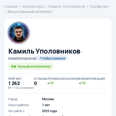
Главная
Фрилансеры
Камиль Уполовников
Портфолио
Искусственный интеллект
Камиль Уполовников
›
maximivanovai
Нейросаммари
🔥 Лучший исполнитель!
РЕЙТИНГ
ОТЗЫВЫ
ПРОФЕССИОНАЛИЗМ
КОММУНИКАЦИЯ
1 262
0
-
-
/10
/10
№ 1 132 в каталоге
Город
Москва
Опыт работы
7 лет
На сайте с
2025 года