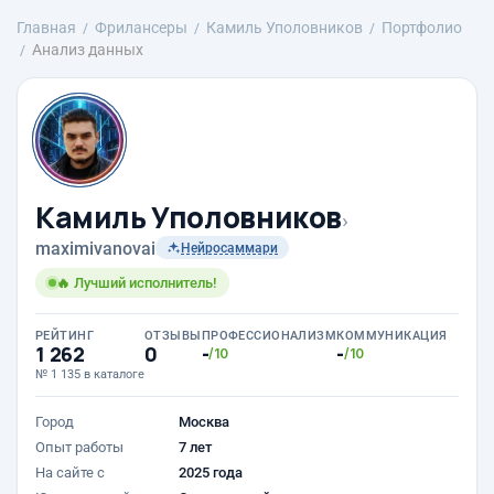
Главная
Фрилансеры
Камиль Уполовников
Портфолио
Анализ данных
Камиль Уполовников
›
maximivanovai
Нейросаммари
🔥 Лучший исполнитель!
РЕЙТИНГ
ОТЗЫВЫ
ПРОФЕССИОНАЛИЗМ
КОММУНИКАЦИЯ
1 262
0
-
-
/10
/10
№ 1 135 в каталоге
Город
Москва
Опыт работы
7 лет
На сайте с
2025 года