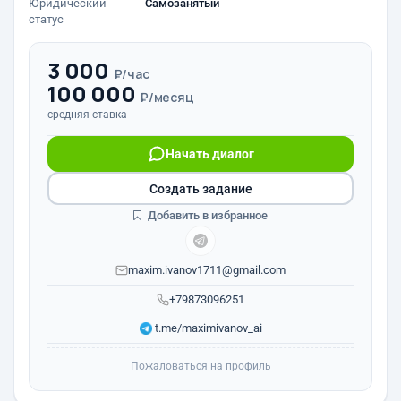
Юридический
Самозанятый
статус
3 000
₽/час
100 000
₽/месяц
средняя ставка
Начать диалог
Создать задание
Добавить в избранное
maxim.ivanov1711@gmail.com
+79873096251
t.me/maximivanov_ai
Пожаловаться на профиль