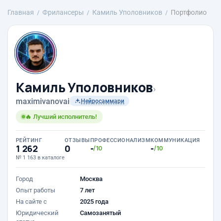
Главная
Фрилансеры
Камиль Уполовников
Портфолио
Камиль Уполовников
›
maximivanovai
Нейросаммари
🔥 Лучший исполнитель!
РЕЙТИНГ
ОТЗЫВЫ
ПРОФЕССИОНАЛИЗМ
КОММУНИКАЦИЯ
1 262
0
-
-
/10
/10
№ 1 163 в каталоге
Город
Москва
Опыт работы
7 лет
На сайте с
2025 года
Юридический
Самозанятый