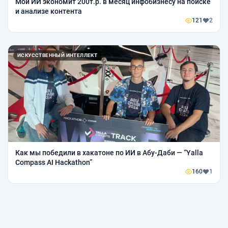
Мой ИИ экономит 200т.р. в месяц инфобизнесу на поиске
и анализе контента
121
2
ИСКУССТВЕННЫЙ ИНТЕЛЛЕКТ
Как мы победили в хакатоне по ИИ в Абу-Даби — “Yalla
Compass AI Hackathon”
160
1