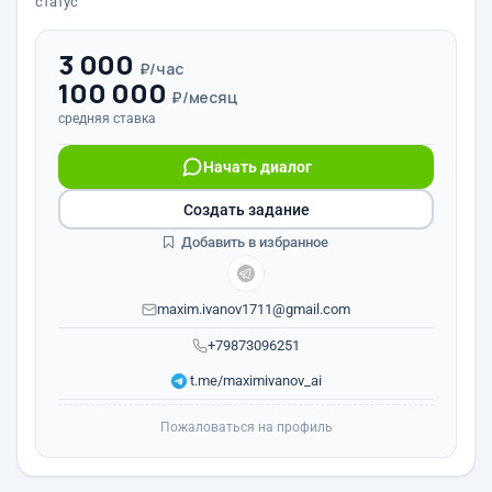
статус
3 000
₽/час
100 000
₽/месяц
средняя ставка
Начать диалог
Создать задание
Добавить в избранное
maxim.ivanov1711@gmail.com
+79873096251
t.me/maximivanov_ai
Пожаловаться на профиль