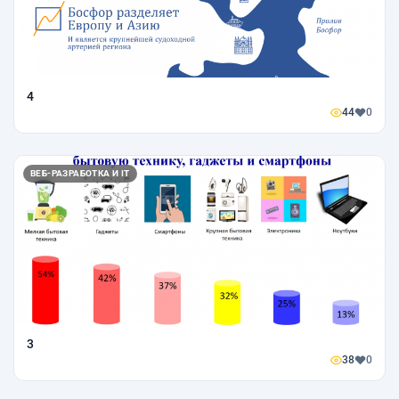
4
44
0
ВЕБ-РАЗРАБОТКА И IT
3
38
0