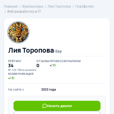
Главная
Фрилансеры
Лия Торопова
Портфолио
Веб-разработка и IT
Лия Торопова
›
liay
РЕЙТИНГ
ОТЗЫВЫ
ПРОФЕССИОНАЛИЗМ
34
0
-
/10
№ 124 798 в каталоге
КОММУНИКАЦИЯ
-
/10
На сайте с
2023 года
Начать диалог