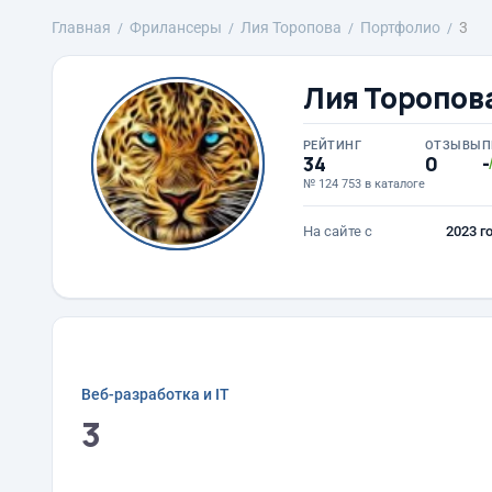
Главная
Фрилансеры
Лия Торопова
Портфолио
3
Лия Торопов
РЕЙТИНГ
ОТЗЫВЫ
П
34
0
-
№ 124 753 в каталоге
На сайте с
2023 г
Веб-разработка и IT
3