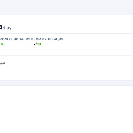
а
›
liay
РОФЕССИОНАЛИЗМ
КОММУНИКАЦИЯ
-
/10
/10
ода