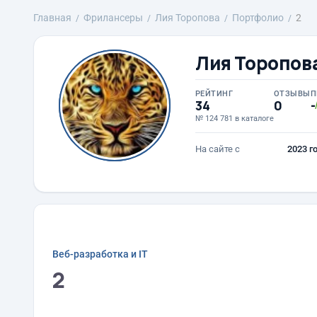
Главная
Фрилансеры
Лия Торопова
Портфолио
2
Лия Торопов
РЕЙТИНГ
ОТЗЫВЫ
П
34
0
-
№ 124 781 в каталоге
На сайте с
2023 г
Веб-разработка и IT
2