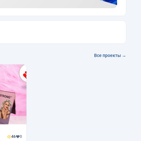
Все проекты →
46
0