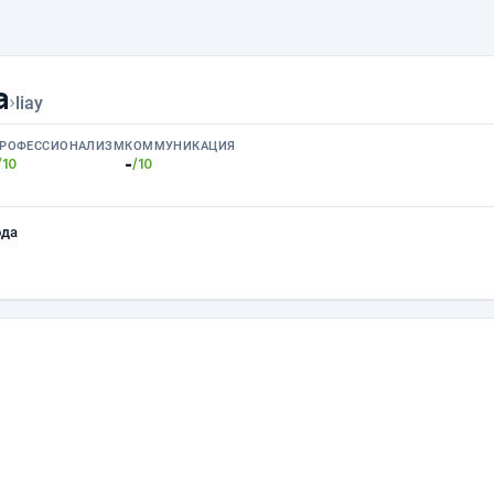
а
›
liay
РОФЕССИОНАЛИЗМ
КОММУНИКАЦИЯ
-
/10
/10
ода