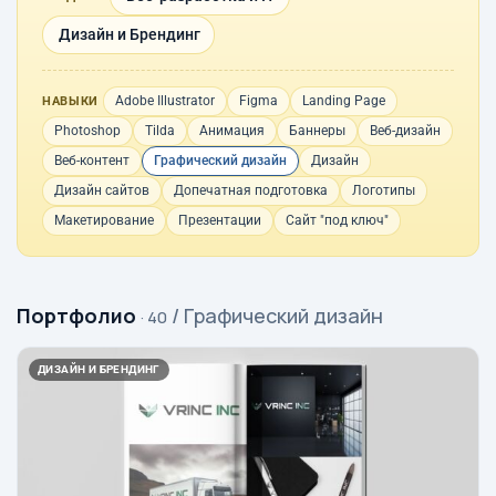
Дизайн и Брендинг
Adobe Illustrator
Figma
Landing Page
НАВЫКИ
Photoshop
Tilda
Анимация
Баннеры
Веб-дизайн
Веб-контент
Графический дизайн
Дизайн
Дизайн сайтов
Допечатная подготовка
Логотипы
Макетирование
Презентации
Сайт "под ключ"
Портфолио
/ Графический дизайн
· 40
ДИЗАЙН И БРЕНДИНГ