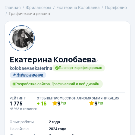
Главная
Фрилансеры
Екатерина Колобаева
Портфолио
Графический дизайн
Екатерина Колобаева
›
kolobaevaekaterina
Паспорт верифицирован
Нейросаммари
Разработка сайтов, Графический и веб дизайн
РЕЙТИНГ
ОТЗЫВЫ
ПРОФЕССИОНАЛИЗМ
КОММУНИКАЦИЯ
1 775
16
9
9
/10
/10
№ 968 в каталоге
Опыт работы
2 года
На сайте с
2024 года