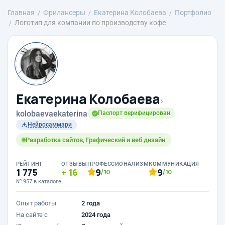
Главная
Фрилансеры
Екатерина Колобаева
Портфолио
Логотип для компании по производству кофе
Екатерина Колобаева
›
kolobaevaekaterina
Паспорт верифицирован
Нейросаммари
Разработка сайтов, Графический и веб дизайн
РЕЙТИНГ
ОТЗЫВЫ
ПРОФЕССИОНАЛИЗМ
КОММУНИКАЦИЯ
1 775
16
9
9
/10
/10
№ 957 в каталоге
Опыт работы
2 года
На сайте с
2024 года