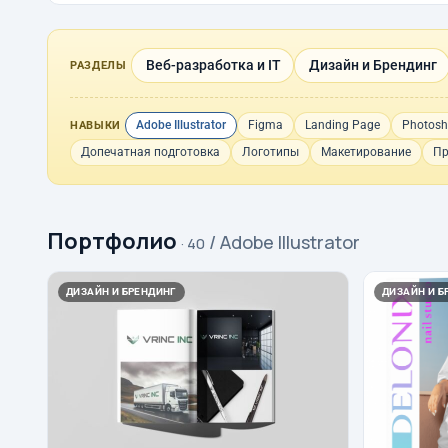
Веб-разработка и IT
Дизайн и Брендинг
РАЗДЕЛЫ
Adobe Illustrator
Figma
Landing Page
Photos
НАВЫКИ
Допечатная подготовка
Логотипы
Макетирование
Пр
Портфолио
/ Adobe Illustrator
· 40
ДИЗАЙН И БРЕНДИНГ
ДИЗАЙН И Б