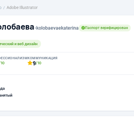
о
Adobe Illustrator
олобаева
›
kolobaevaekaterina
Паспорт верифицирован
ический и веб дизайн
ФЕССИОНАЛИЗМ
КОММУНИКАЦИЯ
9
/10
/10
ода
анятый