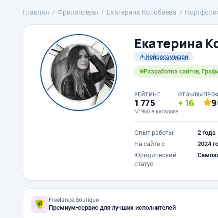
Главная
Фрилансеры
Екатерина Колобаева
Портфоли
Екатерина К
Нейросаммари
Разработка сайтов, Граф
РЕЙТИНГ
ОТЗЫВЫ
ПРО
1 775
16
9
№ 960 в каталоге
Опыт работы
2 года
На сайте с
2024 г
Юридический
Самоз
статус
Freelance.Boutique
Премиум-сервис для лучших исполнителей