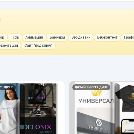
hop
Tilda
Анимация
Баннеры
Веб-дизайн
Веб-контент
Граф
езентации
Сайт "под ключ"
РЕНДИНГ
ДИЗАЙН И БРЕНДИНГ