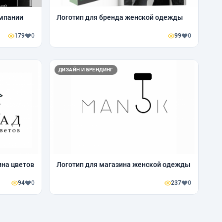
омпании
Логотип для бренда женской одежды
179
0
99
0
ДИЗАЙН И БРЕНДИНГ
ина цветов
Логотип для магазина женской одежды
94
0
237
0