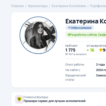
Главная
Фрилансеры
Екатерина Колобаева
Портфоли
Екатерина К
Нейросаммари
Разработка сайтов, Граф
РЕЙТИНГ
ОТЗЫВЫ
ПРО
1 775
16
9
№ 957 в каталоге
Опыт работы
2 года
На сайте с
2024 г
Юридический
Самоз
статус
Freelance.Boutique
Премиум-сервис для лучших исполнителей