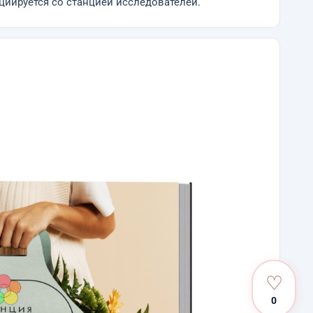
оциируется со станцией исследователей.
♡
0