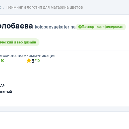
о
Нейминг и логотип для магазина цветов
олобаева
›
kolobaevaekaterina
Паспорт верифицирован
ический и веб дизайн
ФЕССИОНАЛИЗМ
КОММУНИКАЦИЯ
9
/10
/10
ода
анятый