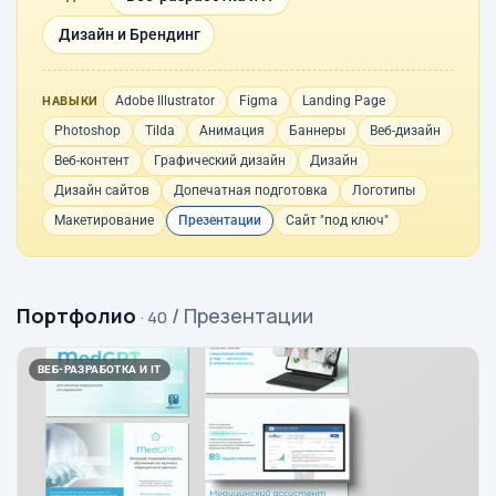
Дизайн и Брендинг
Adobe Illustrator
Figma
Landing Page
НАВЫКИ
Photoshop
Tilda
Анимация
Баннеры
Веб-дизайн
Веб-контент
Графический дизайн
Дизайн
Дизайн сайтов
Допечатная подготовка
Логотипы
Макетирование
Презентации
Сайт "под ключ"
Портфолио
/ Презентации
· 40
ВЕБ-РАЗРАБОТКА И IT