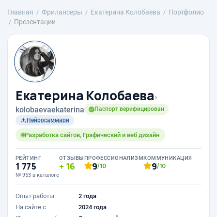
Главная
Фрилансеры
Екатерина Колобаева
Портфолио
Презентации
Екатерина Колобаева
›
kolobaevaekaterina
Паспорт верифицирован
Нейросаммари
Разработка сайтов, Графический и веб дизайн
РЕЙТИНГ
ОТЗЫВЫ
ПРОФЕССИОНАЛИЗМ
КОММУНИКАЦИЯ
1 775
16
9
9
/10
/10
№ 953 в каталоге
Опыт работы
2 года
На сайте с
2024 года