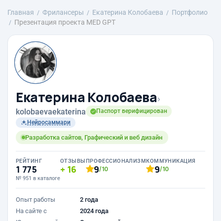
Главная
Фрилансеры
Екатерина Колобаева
Портфолио
Презентация проекта MED GPT
Екатерина Колобаева
›
kolobaevaekaterina
Паспорт верифицирован
Нейросаммари
Разработка сайтов, Графический и веб дизайн
РЕЙТИНГ
ОТЗЫВЫ
ПРОФЕССИОНАЛИЗМ
КОММУНИКАЦИЯ
1 775
16
9
9
/10
/10
№ 951 в каталоге
Опыт работы
2 года
На сайте с
2024 года