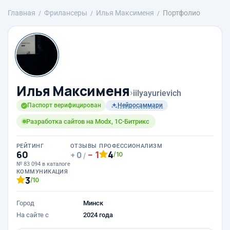
Главная
Фрилансеры
Илья Максименя
Портфолио
Илья Максименя
›
iilyayurievich
Паспорт верифицирован
Нейросаммари
Разработка сайтов на Modx, 1C-Битрикс
РЕЙТИНГ
ОТЗЫВЫ
ПРОФЕССИОНАЛИЗМ
60
1
4
0
/10
/
№ 83 094 в каталоге
КОММУНИКАЦИЯ
3
/10
Город
Минск
На сайте с
2024 года