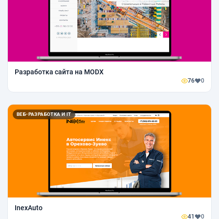
Разработка сайта на MODX
76
0
ВЕБ-РАЗРАБОТКА И IT
InexAuto
41
0