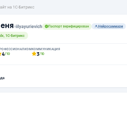
айт на 1С-Битрикс
меня
›
iilyayurievich
Паспорт верифицирован
Нейросаммари
dx, 1C-Битрикс
РОФЕССИОНАЛИЗМ
КОММУНИКАЦИЯ
4
3
/10
/10
ода