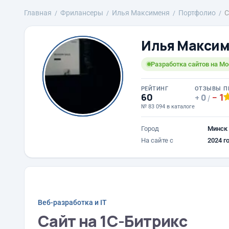
Главная
Фрилансеры
Илья Максименя
Портфолио
С
Илья Макси
Разработка сайтов на Mo
РЕЙТИНГ
ОТЗЫВЫ
П
60
1
0
/
№ 83 094 в каталоге
Город
Минск
На сайте с
2024 г
Веб-разработка и IT
Сайт на 1С-Битрикс