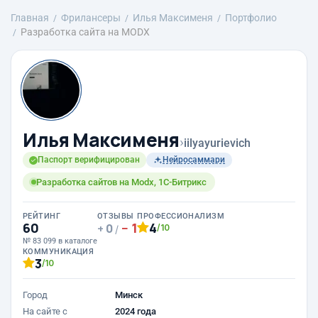
Главная
Фрилансеры
Илья Максименя
Портфолио
Разработка сайта на MODX
Илья Максименя
›
iilyayurievich
Паспорт верифицирован
Нейросаммари
Разработка сайтов на Modx, 1C-Битрикс
РЕЙТИНГ
ОТЗЫВЫ
ПРОФЕССИОНАЛИЗМ
60
1
4
0
/10
/
№ 83 099 в каталоге
КОММУНИКАЦИЯ
3
/10
Город
Минск
На сайте с
2024 года