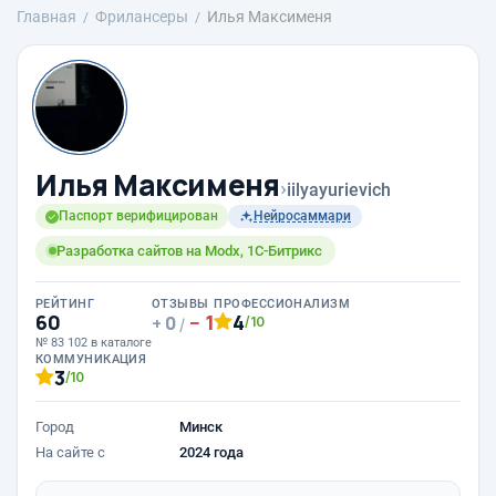
Главная
Фрилансеры
Илья Максименя
Илья Максименя
›
iilyayurievich
Паспорт верифицирован
Нейросаммари
Разработка сайтов на Modx, 1C-Битрикс
РЕЙТИНГ
ОТЗЫВЫ
ПРОФЕССИОНАЛИЗМ
60
1
4
0
/10
/
№ 83 102 в каталоге
КОММУНИКАЦИЯ
3
/10
Город
Минск
На сайте с
2024 года