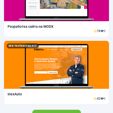
Разработка сайта на MODX
78
0
ВЕБ-РАЗРАБОТКА И IT
InexAuto
42
0