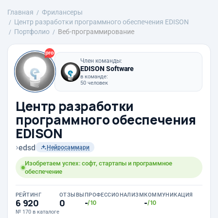
Главная
Фрилансеры
Центр разработки программного обеспечения EDISON
Портфолио
Веб-программирование
Член команды:
EDISON Software
в команде:
50 человек
Центр разработки
программного обеспечения
EDISON
›
edsd
Нейросаммари
Изобретаем успех: софт, стартапы и программное
обеспечение
РЕЙТИНГ
ОТЗЫВЫ
ПРОФЕССИОНАЛИЗМ
КОММУНИКАЦИЯ
6 920
0
-
-
/10
/10
№ 170 в каталоге