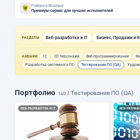
Freelance.Boutique
Премиум-сервис для лучших исполнителей
Веб-разработка и IT
Бизнес, Продажи и 
РАЗДЕЛЫ
1С
2D персонажи
Веб-программирование
Ме
НАВЫКИ
Разработка системного ПО
Тестирование ПО (QA)
Художн
Портфолио
/ Тестирование ПО (QA)
· 140
ВЕБ-РАЗРАБОТКА И IT
ВЕБ-РАЗРАБО