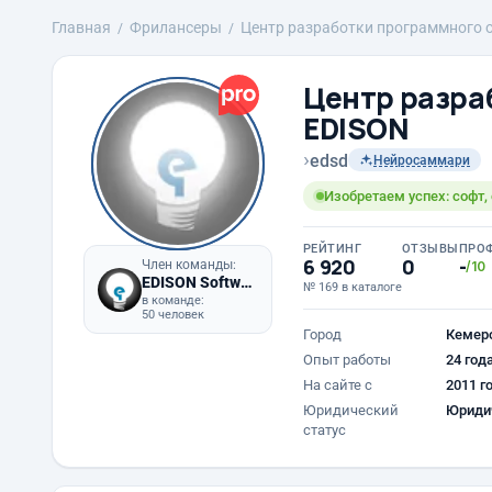
Главная
Фрилансеры
Центр разработки программного 
Центр разра
EDISON
›
edsd
Нейросаммари
Изобретаем успех: софт,
РЕЙТИНГ
ОТЗЫВЫ
ПРО
6 920
0
-
Член команды:
/10
EDISON Software
№ 169 в каталоге
в команде:
50 человек
Город
Кемер
Опыт работы
24 год
На сайте с
2011 г
Юридический
Юриди
статус