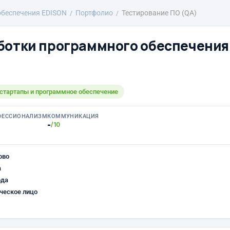
обеспечения EDISON
Портфолио
Тестирование ПО (QA)
ботки программного обеспечения
 стартапы и программное обеспечение
ФЕССИОНАЛИЗМ
КОММУНИКАЦИЯ
-
/10
ово
а
ода
ческое лицо