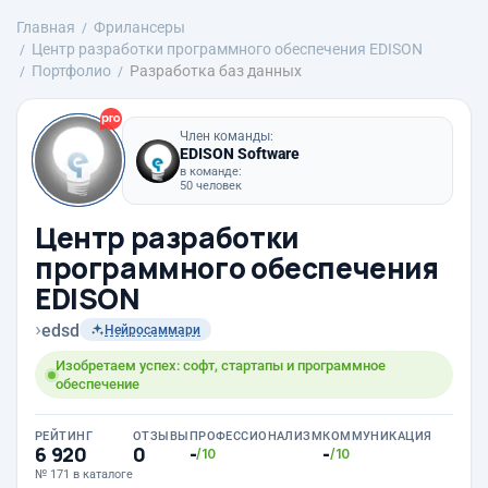
Главная
Фрилансеры
Центр разработки программного обеспечения EDISON
Портфолио
Разработка баз данных
Член команды:
EDISON Software
в команде:
50 человек
Центр разработки
программного обеспечения
EDISON
›
edsd
Нейросаммари
Изобретаем успех: софт, стартапы и программное
обеспечение
РЕЙТИНГ
ОТЗЫВЫ
ПРОФЕССИОНАЛИЗМ
КОММУНИКАЦИЯ
6 920
0
-
-
/10
/10
№ 171 в каталоге