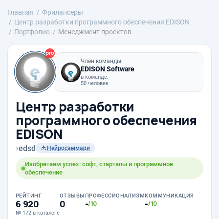
Главная
Фрилансеры
Центр разработки программного обеспечения EDISON
Портфолио
Менеджмент проектов
Член команды:
EDISON Software
в команде:
50 человек
Центр разработки
программного обеспечения
EDISON
›
edsd
Нейросаммари
Изобретаем успех: софт, стартапы и программное
обеспечение
РЕЙТИНГ
ОТЗЫВЫ
ПРОФЕССИОНАЛИЗМ
КОММУНИКАЦИЯ
6 920
0
-
-
/10
/10
№ 172 в каталоге