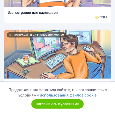
Иллюстрация для календаря
82
1
ИЛЛЮСТРАЦИЯ И ЦИФРОВОЕ ИСКУССТВО
Иллюстрация для календаря
95
0
Продолжая пользоваться сайтом, вы соглашаетесь с
условиями
использования файлов cookie
Соглашаюсь с условиями
ИЛЛЮСТРАЦИЯ И ЦИФРОВОЕ ИСКУССТВО