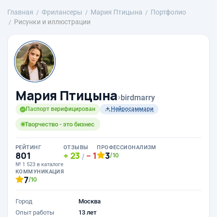
Главная
Фрилансеры
Мария Птицына
Портфолио
Рисунки и иллюстрации
Мария Птицына
›
birdmarry
Паспорт верифицирован
Нейросаммари
Творчество - это бизнес
РЕЙТИНГ
ОТЗЫВЫ
ПРОФЕССИОНАЛИЗМ
801
23
1
3
/10
/
№ 1 523 в каталоге
КОММУНИКАЦИЯ
7
/10
Город
Москва
Опыт работы
13 лет