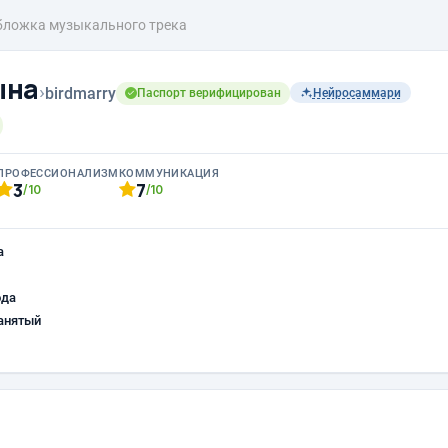
бложка музыкального трека
ына
›
birdmarry
Паспорт верифицирован
Нейросаммари
ПРОФЕССИОНАЛИЗМ
КОММУНИКАЦИЯ
3
7
/10
/10
а
ода
анятый