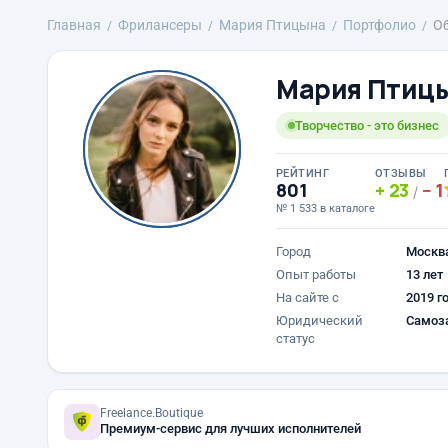
Главная
Фрилансеры
Мария Птицына
Портфолио
О
Мария Птиц
Творчество - это бизнес
РЕЙТИНГ
ОТЗЫВЫ
801
23
1
/
№ 1 533 в каталоге
Город
Москв
Опыт работы
13 лет
На сайте с
2019 г
Юридический
Самоз
статус
Freelance.Boutique
Премиум-сервис для лучших исполнителей