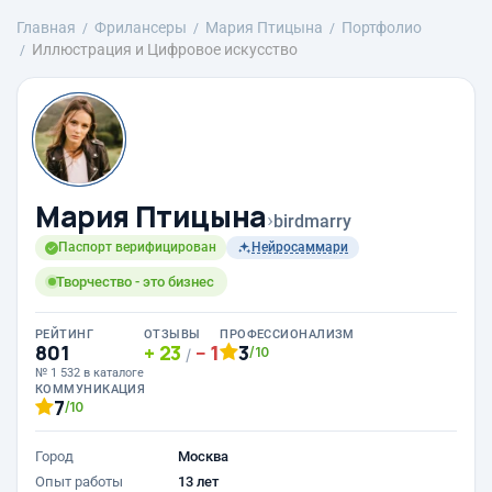
Главная
Фрилансеры
Мария Птицына
Портфолио
Иллюстрация и Цифровое искусство
Мария Птицына
›
birdmarry
Паспорт верифицирован
Нейросаммари
Творчество - это бизнес
РЕЙТИНГ
ОТЗЫВЫ
ПРОФЕССИОНАЛИЗМ
801
23
1
3
/10
/
№ 1 532 в каталоге
КОММУНИКАЦИЯ
7
/10
Город
Москва
Опыт работы
13 лет