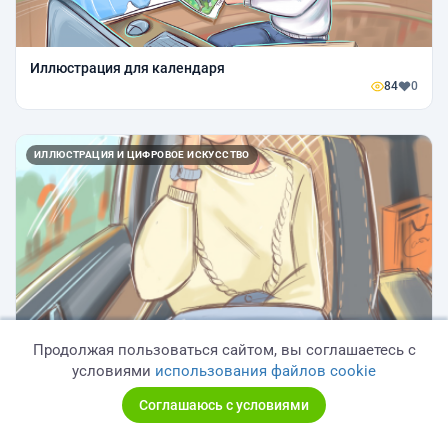
Иллюстрация для календаря
84
0
ИЛЛЮСТРАЦИЯ И ЦИФРОВОЕ ИСКУССТВО
Иллюстрация Instagram
Продолжая пользоваться сайтом, вы соглашаетесь с
90
0
условиями
использования файлов cookie
Соглашаюсь с условиями
ИЛЛЮСТРАЦИЯ И ЦИФРОВОЕ ИСКУССТВО