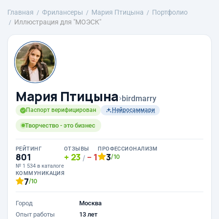
Главная
Фрилансеры
Мария Птицына
Портфолио
Иллюстрация для "МОЭСК"
Мария Птицына
›
birdmarry
Паспорт верифицирован
Нейросаммари
Творчество - это бизнес
РЕЙТИНГ
ОТЗЫВЫ
ПРОФЕССИОНАЛИЗМ
801
23
1
3
/10
/
№ 1 534 в каталоге
КОММУНИКАЦИЯ
7
/10
Город
Москва
Опыт работы
13 лет