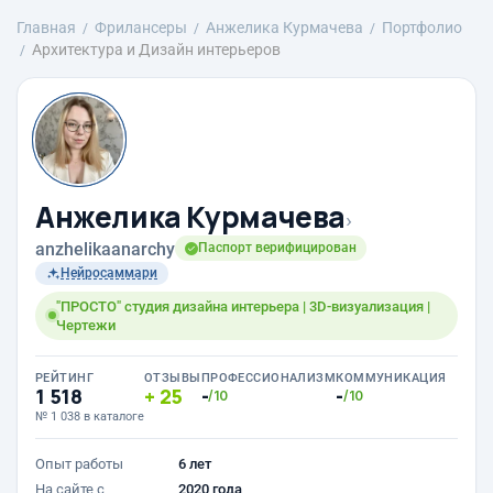
Главная
Фрилансеры
Анжелика Курмачева
Портфолио
Архитектура и Дизайн интерьеров
Анжелика Курмачева
›
anzhelikaanarchy
Паспорт верифицирован
Нейросаммари
"ПРОСТО" студия дизайна интерьера | 3D-визуализация |
Чертежи
РЕЙТИНГ
ОТЗЫВЫ
ПРОФЕССИОНАЛИЗМ
КОММУНИКАЦИЯ
1 518
25
-
-
/10
/10
№ 1 038 в каталоге
Опыт работы
6 лет
На сайте с
2020 года