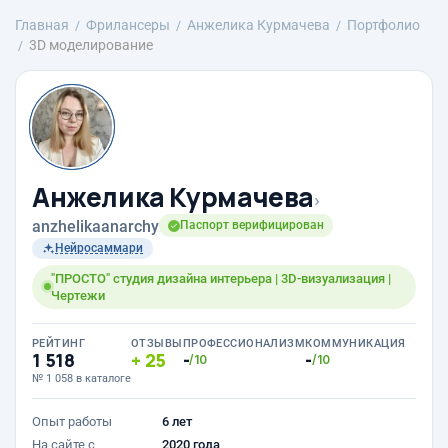
Главная
Фрилансеры
Анжелика Курмачева
Портфолио
3D моделирование
Анжелика Курмачева
›
anzhelikaanarchy
Паспорт верифицирован
Нейросаммари
"ПРОСТО" студия дизайна интерьера | 3D-визуализация |
Чертежи
РЕЙТИНГ
ОТЗЫВЫ
ПРОФЕССИОНАЛИЗМ
КОММУНИКАЦИЯ
1 518
25
-
-
/10
/10
№ 1 058 в каталоге
Опыт работы
6 лет
На сайте с
2020 года