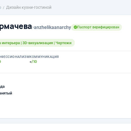
о
Дизайн кухни-гостиной
урмачева
›
anzhelikaanarchy
Паспорт верифицирован
 интерьера | 3D-визуализация | Чертежи
ОФЕССИОНАЛИЗМ
КОММУНИКАЦИЯ
-
0
/10
ода
анятый