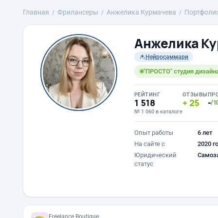
Главная
Фрилансеры
Анжелика Курмачева
Портфоли
Анжелика К
Нейросаммари
"ПРОСТО" студия дизайна
РЕЙТИНГ
ОТЗЫВЫ
ПР
1 518
25
-
/1
№ 1 060 в каталоге
Опыт работы
6 лет
На сайте с
2020 г
Юридический
Самоз
статус
Freelance.Boutique