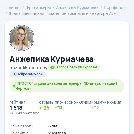
Главная
Фрилансеры
Анжелика Курмачева
Портфолио
Воздушный дизайн спальной комнаты в квартире 75м2
Анжелика Курмачева
›
anzhelikaanarchy
Паспорт верифицирован
Нейросаммари
"ПРОСТО" студия дизайна интерьера | 3D-визуализация |
Чертежи
РЕЙТИНГ
ОТЗЫВЫ
ПРОФЕССИОНАЛИЗМ
КОММУНИКАЦИЯ
1 518
25
-
-
/10
/10
№ 1 049 в каталоге
Опыт работы
6 лет
На сайте с
2020 года