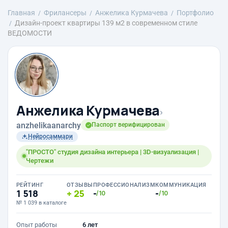
Главная
Фрилансеры
Анжелика Курмачева
Портфолио
Дизайн-проект квартиры 139 м2 в современном стиле
ВЕДОМОСТИ
Анжелика Курмачева
›
anzhelikaanarchy
Паспорт верифицирован
Нейросаммари
"ПРОСТО" студия дизайна интерьера | 3D-визуализация |
Чертежи
РЕЙТИНГ
ОТЗЫВЫ
ПРОФЕССИОНАЛИЗМ
КОММУНИКАЦИЯ
1 518
25
-
-
/10
/10
№ 1 039 в каталоге
Опыт работы
6 лет