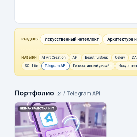
Искусственный интеллект
Архитектура и
РАЗДЕЛЫ
AI Art Creation
API
BeautifulSoup
Celery
DA
НАВЫКИ
SQL Lite
Telegram API
Генеративный дизайн
Искусстве
Портфолио
/ Telegram API
· 21
ВЕБ-РАЗРАБОТКА И IT