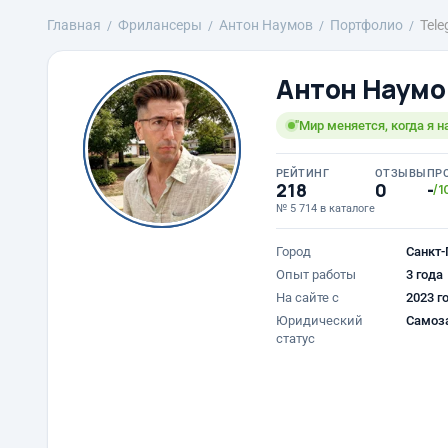
Главная
Фрилансеры
Антон Наумов
Портфолио
Tele
Антон Наумо
"Мир меняется, когда я н
РЕЙТИНГ
ОТЗЫВЫ
ПР
218
0
-
/1
№ 5 714 в каталоге
Город
Санкт-
Опыт работы
3 года
На сайте с
2023 г
Юридический
Самоз
статус