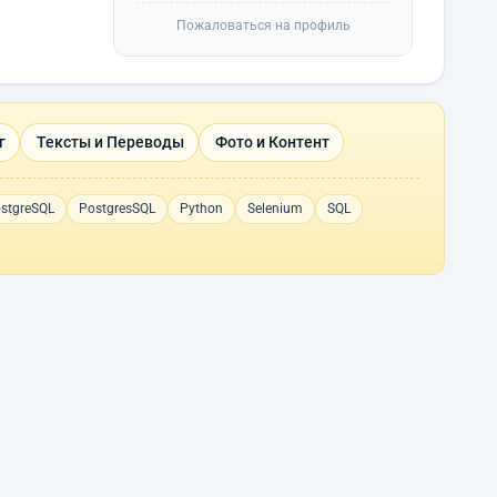
Пожаловаться на профиль
г
Тексты и Переводы
Фото и Контент
stgreSQL
PostgresSQL
Python
Selenium
SQL