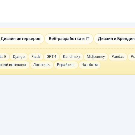
 Дизайн интерьеров
Веб-разработка и IT
Дизайн и Брендин
LL-E
Django
Flask
GPT-4
Kandinsky
Midjourney
Pandas
Po
нный интеллект
Логотипы
Рерайтинг
Чат-боты