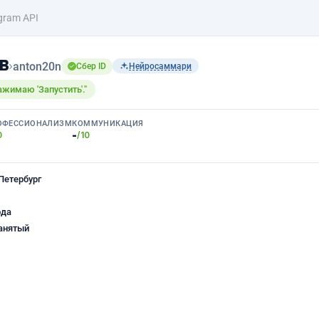
gram API
в
›
anton20n
Сбер ID
Нейросаммари
ажимаю 'Запустить'."
ОФЕССИОНАЛИЗМ
КОММУНИКАЦИЯ
-
0
/10
Петербург
ода
анятый