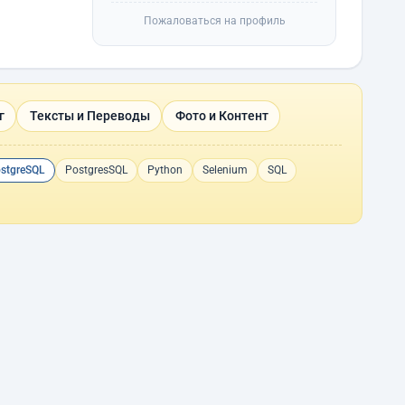
Пожаловаться на профиль
г
Тексты и Переводы
Фото и Контент
stgreSQL
PostgresSQL
Python
Selenium
SQL