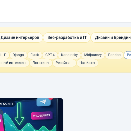
 Дизайн интерьеров
Веб-разработка и IT
Дизайн и Брендин
LL-E
Django
Flask
GPT-4
Kandinsky
Midjourney
Pandas
Po
нный интеллект
Логотипы
Рерайтинг
Чат-боты
ТКА И IT