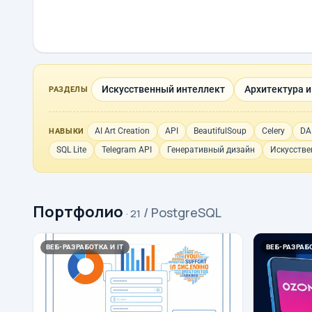
Искусственный интеллект
Архитектура и
РАЗДЕЛЫ
AI Art Creation
API
BeautifulSoup
Celery
DA
НАВЫКИ
SQL Lite
Telegram API
Генеративный дизайн
Искусстве
Портфолио
/ PostgreSQL
· 21
ВЕБ-РАЗРАБОТКА И IT
ВЕБ-РАЗРАБО