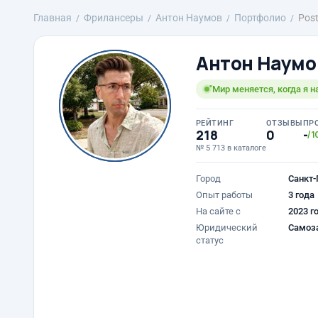
Главная
Фрилансеры
Антон Наумов
Портфолио
Pos
Антон Наумо
"Мир меняется, когда я н
РЕЙТИНГ
ОТЗЫВЫ
ПР
218
0
-
/1
№ 5 713 в каталоге
Город
Санкт-
Опыт работы
3 года
На сайте с
2023 г
Юридический
Самоз
статус