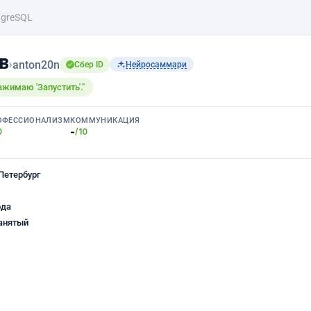
tgreSQL
в
›
anton20n
Сбер ID
Нейросаммари
ажимаю 'Запустить'."
ОФЕССИОНАЛИЗМ
КОММУНИКАЦИЯ
-
0
/10
Петербург
ода
анятый