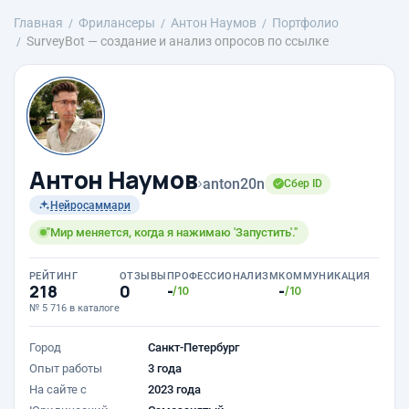
Главная
Фрилансеры
Антон Наумов
Портфолио
SurveyBot — создание и анализ опросов по ссылке
Антон Наумов
›
anton20n
Сбер ID
Нейросаммари
"Мир меняется, когда я нажимаю 'Запустить'."
РЕЙТИНГ
ОТЗЫВЫ
ПРОФЕССИОНАЛИЗМ
КОММУНИКАЦИЯ
218
0
-
-
/10
/10
№ 5 716 в каталоге
Город
Санкт-Петербург
Опыт работы
3 года
На сайте с
2023 года