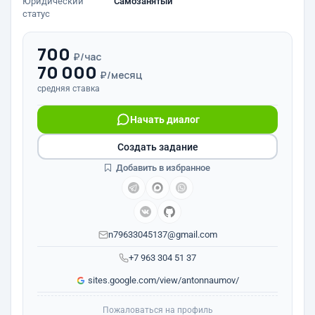
Юридический
Самозанятый
статус
700
₽/час
70 000
₽/месяц
средняя ставка
Начать диалог
Создать задание
Добавить в избранное
n79633045137@gmail.com
+7 963 304 51 37
sites.google.com/view/antonnaumov/
Пожаловаться на профиль