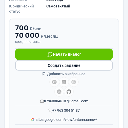
Юридический
Самозанятый
статус
700
₽/час
70 000
₽/месяц
средняя ставка
Начать диалог
Создать задание
Добавить в избранное
n79633045137@gmail.com
+7 963 304 51 37
sites.google.com/view/antonnaumov/