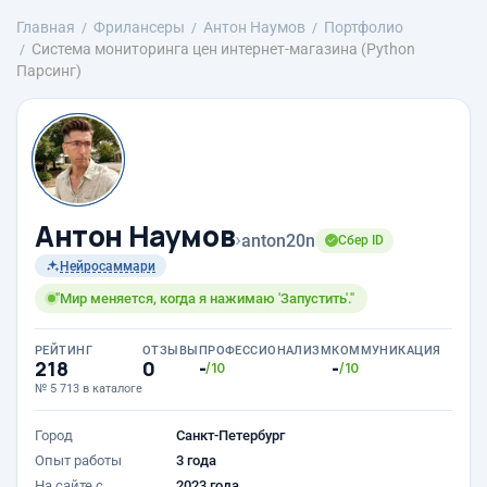
Главная
Фрилансеры
Антон Наумов
Портфолио
Система мониторинга цен интернет-магазина (Python
Парсинг)
Антон Наумов
›
anton20n
Сбер ID
Нейросаммари
"Мир меняется, когда я нажимаю 'Запустить'."
РЕЙТИНГ
ОТЗЫВЫ
ПРОФЕССИОНАЛИЗМ
КОММУНИКАЦИЯ
218
0
-
-
/10
/10
№ 5 713 в каталоге
Город
Санкт-Петербург
Опыт работы
3 года
На сайте с
2023 года