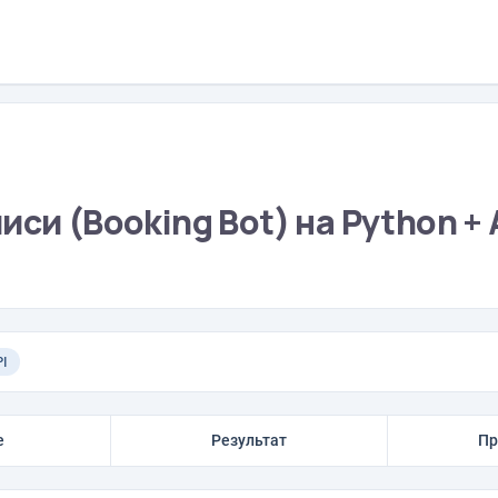
си (Booking Bot) на Python +
PI
е
Результат
Пр