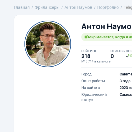
Главная
Фрилансеры
Антон Наумов
Портфолио
Tele
Антон Наумо
"Мир меняется, когда я н
РЕЙТИНГ
ОТЗЫВЫ
ПР
218
0
-
/1
№ 5 714 в каталоге
Город
Санкт-
Опыт работы
3 года
На сайте с
2023 г
Юридический
Самоз
статус