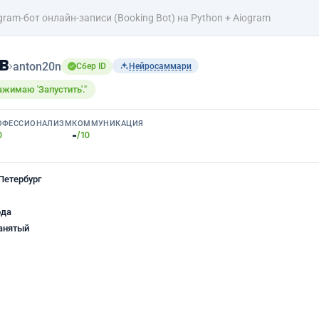
gram-бот онлайн-записи (Booking Bot) на Python + Aiogram
в
›
anton20n
Сбер ID
Нейросаммари
ажимаю 'Запустить'."
ОФЕССИОНАЛИЗМ
КОММУНИКАЦИЯ
-
0
/10
Петербург
ода
анятый