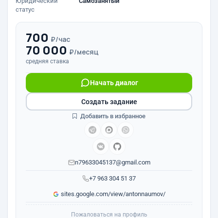
Юридический
Самозанятый
статус
700
₽/час
70 000
₽/месяц
средняя ставка
Начать диалог
Создать задание
Добавить в избранное
n79633045137@gmail.com
+7 963 304 51 37
sites.google.com/view/antonnaumov/
Пожаловаться на профиль