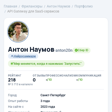
Главная
Фрилансеры
Антон Наумов
Портфолио
API Gateway для SaaS-сервисов
Антон Наумов
›
anton20n
Сбер ID
Нейросаммари
"Мир меняется, когда я нажимаю 'Запустить'."
РЕЙТИНГ
ОТЗЫВЫ
ПРОФЕССИОНАЛИЗМ
КОММУНИКАЦИЯ
218
0
-
-
/10
/10
№ 5 713 в каталоге
Город
Санкт-Петербург
Опыт работы
3 года
На сайте с
2023 года