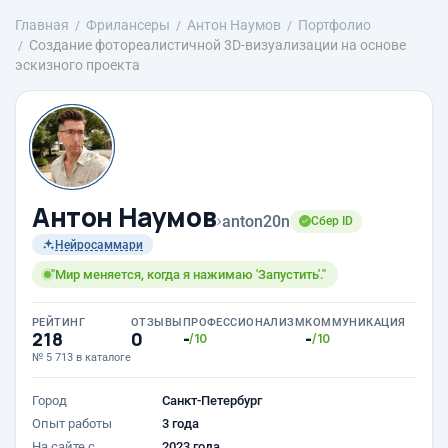
Главная
Фрилансеры
Антон Наумов
Портфолио
Создание фотореалистичной 3D-визуализации на основе
эскизного проекта
Антон Наумов
›
anton20n
Сбер ID
Нейросаммари
"Мир меняется, когда я нажимаю 'Запустить'."
РЕЙТИНГ
ОТЗЫВЫ
ПРОФЕССИОНАЛИЗМ
КОММУНИКАЦИЯ
218
0
-
-
/10
/10
№ 5 713 в каталоге
Город
Санкт-Петербург
Опыт работы
3 года
На сайте с
2023 года