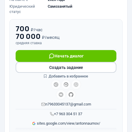
Юридический
Самозанятый
статус
700
₽/час
70 000
₽/месяц
средняя ставка
Начать диалог
Создать задание
Добавить в избранное
n79633045137@gmail.com
+7 963 304 51 37
sites.google.com/view/antonnaumov/