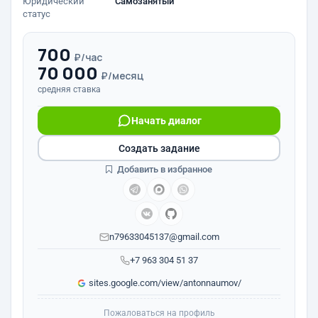
Юридический
Самозанятый
статус
700
₽/час
70 000
₽/месяц
средняя ставка
Начать диалог
Создать задание
Добавить в избранное
n79633045137@gmail.com
+7 963 304 51 37
sites.google.com/view/antonnaumov/
Пожаловаться на профиль