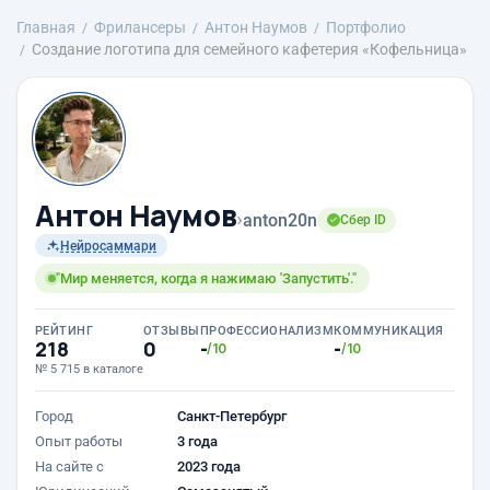
Главная
Фрилансеры
Антон Наумов
Портфолио
Создание логотипа для семейного кафетерия «Кофельница»
Антон Наумов
›
anton20n
Сбер ID
Нейросаммари
"Мир меняется, когда я нажимаю 'Запустить'."
РЕЙТИНГ
ОТЗЫВЫ
ПРОФЕССИОНАЛИЗМ
КОММУНИКАЦИЯ
218
0
-
-
/10
/10
№ 5 715 в каталоге
Город
Санкт-Петербург
Опыт работы
3 года
На сайте с
2023 года