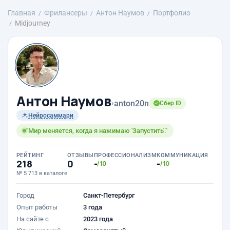
Главная
Фрилансеры
Антон Наумов
Портфолио
Midjourney
Антон Наумов
›
anton20n
Сбер ID
Нейросаммари
"Мир меняется, когда я нажимаю 'Запустить'."
РЕЙТИНГ
ОТЗЫВЫ
ПРОФЕССИОНАЛИЗМ
КОММУНИКАЦИЯ
218
0
-
-
/10
/10
№ 5 713 в каталоге
Город
Санкт-Петербург
Опыт работы
3 года
На сайте с
2023 года