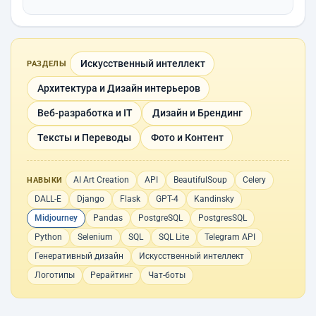
Искусственный интеллект
РАЗДЕЛЫ
Архитектура и Дизайн интерьеров
Веб-разработка и IT
Дизайн и Брендинг
Тексты и Переводы
Фото и Контент
AI Art Creation
API
BeautifulSoup
Celery
НАВЫКИ
DALL-E
Django
Flask
GPT-4
Kandinsky
Midjourney
Pandas
PostgreSQL
PostgresSQL
Python
Selenium
SQL
SQL Lite
Telegram API
Генеративный дизайн
Искусственный интеллект
Логотипы
Рерайтинг
Чат-боты