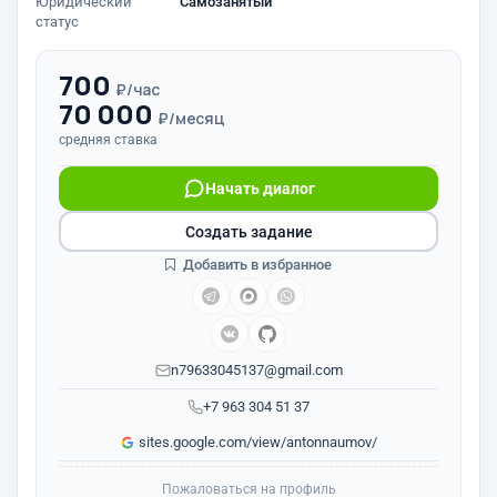
Юридический
Самозанятый
статус
700
₽/час
70 000
₽/месяц
средняя ставка
Начать диалог
Создать задание
Добавить в избранное
n79633045137@gmail.com
+7 963 304 51 37
sites.google.com/view/antonnaumov/
Пожаловаться на профиль