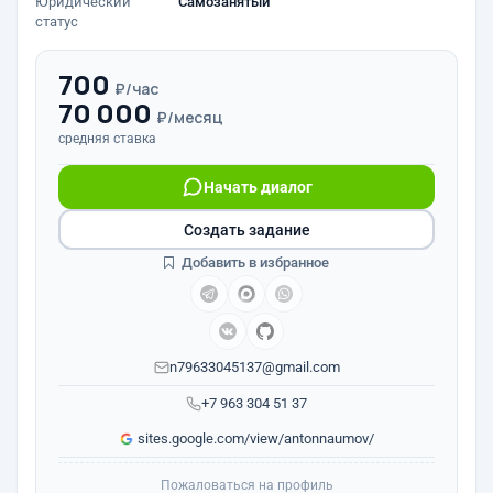
Юридический
Самозанятый
статус
700
₽/час
70 000
₽/месяц
средняя ставка
Начать диалог
Создать задание
Добавить в избранное
n79633045137@gmail.com
+7 963 304 51 37
sites.google.com/view/antonnaumov/
Пожаловаться на профиль