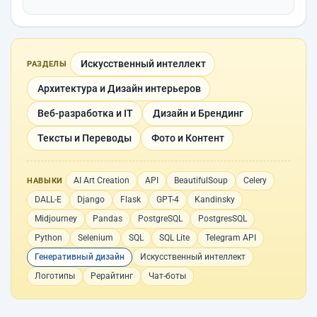
Искусственный интеллект
РАЗДЕЛЫ
Архитектура и Дизайн интерьеров
Веб-разработка и IT
Дизайн и Брендинг
Тексты и Переводы
Фото и Контент
AI Art Creation
API
BeautifulSoup
Celery
НАВЫКИ
DALL-E
Django
Flask
GPT-4
Kandinsky
Midjourney
Pandas
PostgreSQL
PostgresSQL
Python
Selenium
SQL
SQL Lite
Telegram API
Генеративный дизайн
Искусственный интеллект
Логотипы
Рерайтинг
Чат-боты