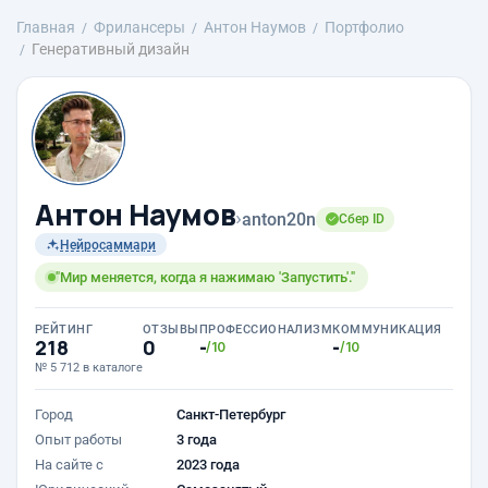
Главная
Фрилансеры
Антон Наумов
Портфолио
Генеративный дизайн
Антон Наумов
›
anton20n
Сбер ID
Нейросаммари
"Мир меняется, когда я нажимаю 'Запустить'."
РЕЙТИНГ
ОТЗЫВЫ
ПРОФЕССИОНАЛИЗМ
КОММУНИКАЦИЯ
218
0
-
-
/10
/10
№ 5 712 в каталоге
Город
Санкт-Петербург
Опыт работы
3 года
На сайте с
2023 года