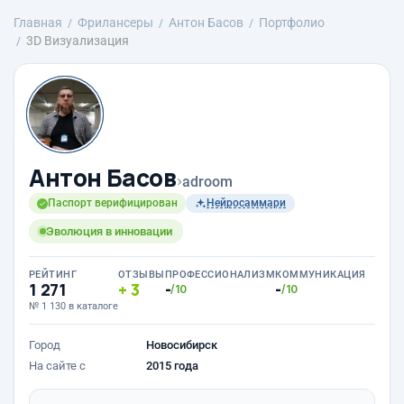
Главная
Фрилансеры
Антон Басов
Портфолио
3D Визуализация
Антон Басов
›
adroom
Паспорт верифицирован
Нейросаммари
Эволюция в инновации
РЕЙТИНГ
ОТЗЫВЫ
ПРОФЕССИОНАЛИЗМ
КОММУНИКАЦИЯ
1 271
3
-
-
/10
/10
№ 1 130 в каталоге
Город
Новосибирск
На сайте с
2015 года