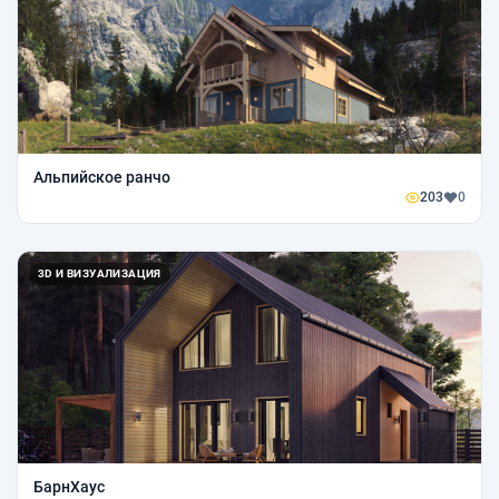
Альпийское ранчо
203
0
3D И ВИЗУАЛИЗАЦИЯ
БарнХаус