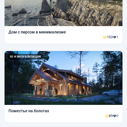
Дом с пирсом в минимализме
153
1
3D И ВИЗУАЛИЗАЦИЯ
Поместье на болотах
89
0