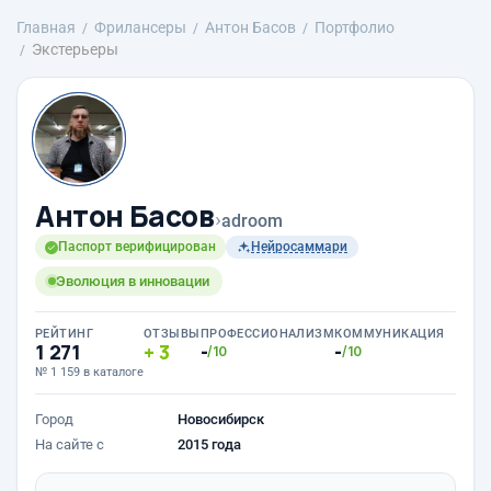
Главная
Фрилансеры
Антон Басов
Портфолио
Экстерьеры
Антон Басов
›
adroom
Паспорт верифицирован
Нейросаммари
Эволюция в инновации
РЕЙТИНГ
ОТЗЫВЫ
ПРОФЕССИОНАЛИЗМ
КОММУНИКАЦИЯ
1 271
3
-
-
/10
/10
№ 1 159 в каталоге
Город
Новосибирск
На сайте с
2015 года