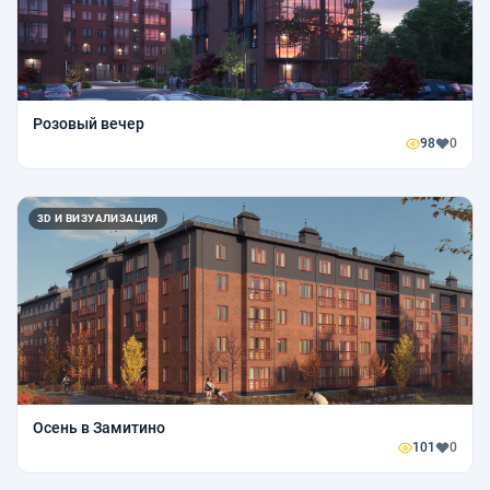
Розовый вечер
98
0
3D И ВИЗУАЛИЗАЦИЯ
Осень в Замитино
101
0